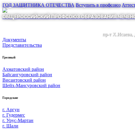
ГОД ЗАЩИТНИКА ОТЕЧЕСТВА
Вступить в профсоюз
Аттес
ОБЩЕРОССИЙСКИЙ ПРОФСОЮЗ ОБРАЗОВАНИЯ ЧЕЧЕНС
пр-т Х.Исаева,
Документы
Представительства
Грозный
Ахматовский район
Байсангуровский район
Висаитовский район
Шейх-Мансуровский район
Городские
г. Аргун
г. Гудермес
г. Урус-Мартан
г. Шали