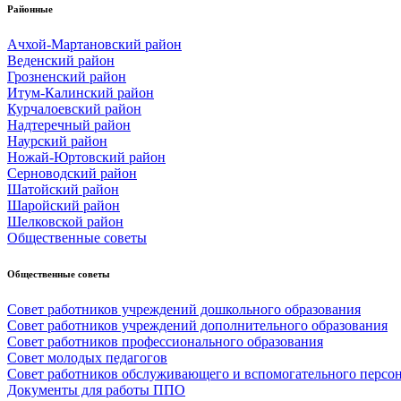
Районные
Ачхой-Мартановский район
Веденский район
Грозненский район
Итум-Калинский район
Курчалоевский район
Надтеречный район
Наурский район
Ножай-Юртовский район
Серноводский район
Шатойский район
Шаройский район
Шелковской район
Общественные советы
Общественные советы
Совет работников учреждений дошкольного образования
Совет работников учреждений дополнительного образования
Совет работников профессионального образования
Совет молодых педагогов
Совет работников обслуживающего и вспомогательного персо
Документы для работы ППО