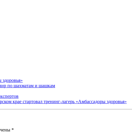
ы здоровья»
рнир по шахматам и шашкам
экспертов
арском крае стартовал тренинг-лагерь «Амбассадоры здоровья»
ечены
*