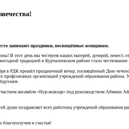
вечества!
место занимают праздники, посвящённые женщинам.
ины! В этот день мы чествуем наших матерей, дочерей, невест, 
 Ежегодной традицией в Курчалоевском районе стало чествовани
тября в РДК прошёл праздничный вечер, посвящённый Дню чече
х профсоюзных организаций учреждений образования района. Уч
бдуллаев.
 участием ансамбля «Нур-жовхар» под рукеоводством Аймани А
всей души поздравляет всех работниц учреждений образования р
 благополучия и счастья!