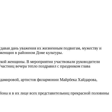
отдавая дань уважения их жизненным подвигам, мужеству и
е женщин в районном Доме культуры.
нской женщины. В мероприятии участвовали руководители
астниц вечера тепло поздравил с праздником глава
йдамировой, артистов филармонии Майрбека Хайдарова,
айона и в их лице всех представительниц прекрасной половины