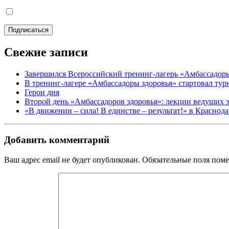
Свежие записи
Завершился Всероссийский тренинг-лагерь «Амбассадор
В тренинг-лагере «Амбассадоры здоровья» стартовал ту
Герои дня
Второй день «Амбассадоров здоровья»: лекции ведущих 
«В движении – сила! В единстве – результат!» в Краснод
Добавить комментарий
Ваш адрес email не будет опубликован.
Обязательные поля пом