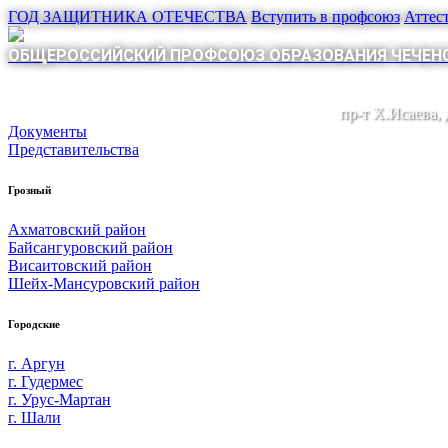
ГОД ЗАЩИТНИКА ОТЕЧЕСТВА
Вступить в профсоюз
Аттес
ОБЩЕРОССИЙСКИЙ ПРОФСОЮЗ ОБРАЗОВАНИЯ ЧЕЧЕНС
пр-т Х.Исаева,
Документы
Представительства
Грозный
Ахматовский район
Байсангуровский район
Висаитовский район
Шейх-Мансуровский район
Городские
г. Аргун
г. Гудермес
г. Урус-Мартан
г. Шали