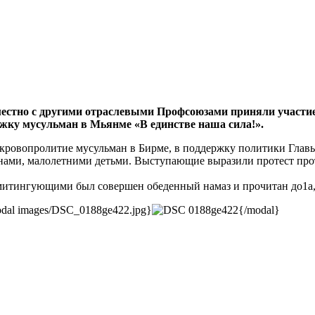
местно с другими отраслевыми Профсоюзами приняли участие
жку мусульман в Мьянме «В единстве наша сила!».
кровопролитие мусульман в Бирме, в поддержку политики Главы
ами, малолетними детьми. Выступающие выразили протест прот
митингующими был совершен обеденный намаз и прочитан до1а
dal images/DSC_0188ge422.jpg}
{/modal}