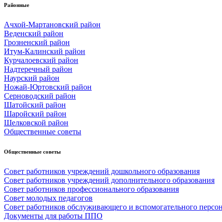
Районные
Ачхой-Мартановский район
Веденский район
Грозненский район
Итум-Калинский район
Курчалоевский район
Надтеречный район
Наурский район
Ножай-Юртовский район
Серноводский район
Шатойский район
Шаройский район
Шелковской район
Общественные советы
Общественные советы
Совет работников учреждений дошкольного образования
Совет работников учреждений дополнительного образования
Совет работников профессионального образования
Совет молодых педагогов
Совет работников обслуживающего и вспомогательного персо
Документы для работы ППО