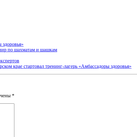
ы здоровья»
рнир по шахматам и шашкам
экспертов
арском крае стартовал тренинг-лагерь «Амбассадоры здоровья»
ечены
*