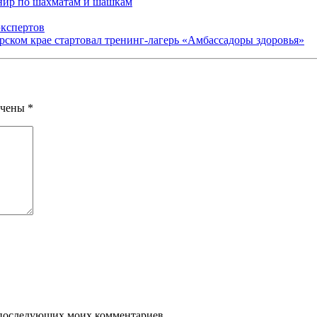
рнир по шахматам и шашкам
экспертов
арском крае стартовал тренинг-лагерь «Амбассадоры здоровья»
ечены
*
ля последующих моих комментариев.