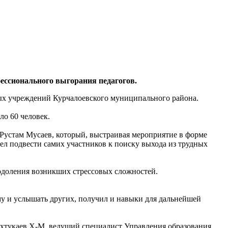
ессионального выгорания педагогов.
ных учреждений Курчалоевского муниципального района.
ло 60 человек.
 Рустам Мусаев, который, выстраивая мероприятие в форме
мел подвести самих участников к поиску выхода из трудных
еодоления возникших стрессовых сложностей.
му и услышать других, получил и навыки для дальнейшей
охтукаев Х-М, ведущий специалист Управления образования