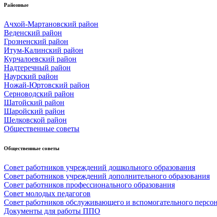
Районные
Ачхой-Мартановский район
Веденский район
Грозненский район
Итум-Калинский район
Курчалоевский район
Надтеречный район
Наурский район
Ножай-Юртовский район
Серноводский район
Шатойский район
Шаройский район
Шелковской район
Общественные советы
Общественные советы
Совет работников учреждений дошкольного образования
Совет работников учреждений дополнительного образования
Совет работников профессионального образования
Совет молодых педагогов
Совет работников обслуживающего и вспомогательного персо
Документы для работы ППО