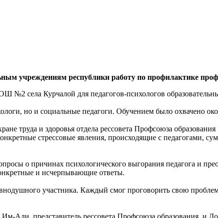
льным учреждениям республики работу по профилактике проф
 СОШ №2 села Курчалой для педагогов-психологов образователь
хологи, но и социальные педагоги. Обучением было охвачено око
ране труда и здоровья отдела рессовета Профсоюза образования
конкретные стрессовые явления, происходящие с педагогами, су
вопросы о причинах психологического выгорания педагога и пр
конкретные и исчерпывающие ответы.
равнодушного участника. Каждый смог проговорить свою пробле
Им-Али, представитель рессовета Профсоюза образования, и Д