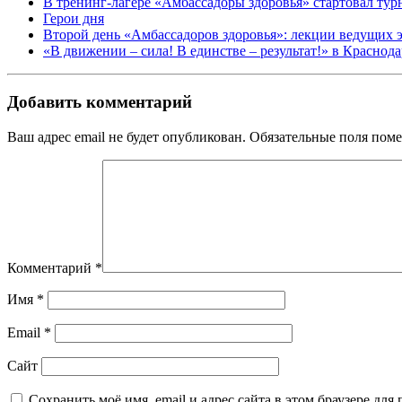
В тренинг-лагере «Амбассадоры здоровья» стартовал ту
Герои дня
Второй день «Амбассадоров здоровья»: лекции ведущих 
«В движении – сила! В единстве – результат!» в Краснод
Добавить комментарий
Ваш адрес email не будет опубликован.
Обязательные поля пом
Комментарий
*
Имя
*
Email
*
Сайт
Сохранить моё имя, email и адрес сайта в этом браузере д