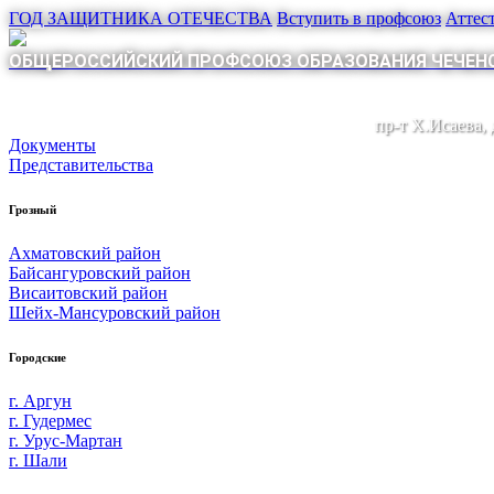
ГОД ЗАЩИТНИКА ОТЕЧЕСТВА
Вступить в профсоюз
Аттес
ОБЩЕРОССИЙСКИЙ ПРОФСОЮЗ ОБРАЗОВАНИЯ ЧЕЧЕНС
пр-т Х.Исаева,
Документы
Представительства
Грозный
Ахматовский район
Байсангуровский район
Висаитовский район
Шейх-Мансуровский район
Городские
г. Аргун
г. Гудермес
г. Урус-Мартан
г. Шали