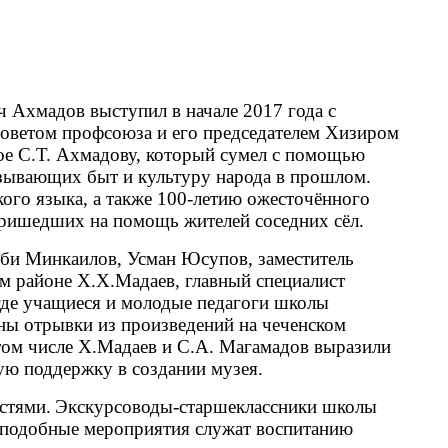
Ахмадов выступил в начале 2017 года с
советом профсоюза и его председателем Хизиром
ое С.Т. Ахмадову, который сумел с помощью
азывающих быт и культуру народа в прошлом.
го языка, а также 100-летию ожесточённого
пришедших на помощь жителей соседних сёл.
яби Минкаилов, Усман Юсупов, заместитель
ом районе Х.Х.Мадаев, главный специалист
где учащиеся и молодые педагоги школы
ены отрывки из произведений на чеченском
том числе Х.Мадаев и С.А. Магамадов выразили
ую поддержку в создании музея.
стями.
Экскурсоводы-старшеклассники школы
 подобные мероприятия служат воспитанию