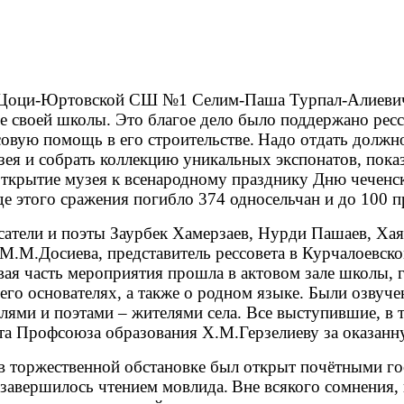
 Цоци-Юртовской СШ №1 Селим-Паша Турпал-Алиевич 
зе своей школы. Это благое дело было поддержано рес
овую помощь в его строительстве.
Надо отдать должн
узея и собрать коллекцию уникальных экспонатов, пок
крытие музея к всенародному празднику Дню чеченско
де этого сражения погибло 374 односельчан и до 100 
сатели и поэты Заурбек Хамерзаев, Нурди Пашаев, Ха
М.М.Досиева, представитель рессовета в Курчалоевск
ая часть мероприятия прошла в актовом зале школы, 
 его основателях, а также о родном языке. Были озвуч
лями и поэтами – жителями села. Все выступившие, в 
та Профсоюза образования Х.М.Герзелиеву за оказанн
в торжественной обстановке был открыт почётными го
 завершилось чтением мовлида.
Вне всякого сомнения,