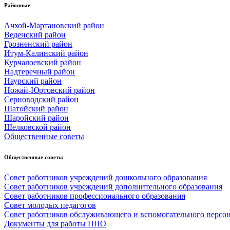
Районные
Ачхой-Мартановский район
Веденский район
Грозненский район
Итум-Калинский район
Курчалоевский район
Надтеречный район
Наурский район
Ножай-Юртовский район
Серноводский район
Шатойский район
Шаройский район
Шелковской район
Общественные советы
Общественные советы
Совет работников учреждений дошкольного образования
Совет работников учреждений дополнительного образования
Совет работников профессионального образования
Совет молодых педагогов
Совет работников обслуживающего и вспомогательного персо
Документы для работы ППО