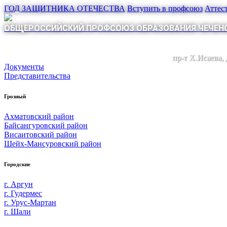
ГОД ЗАЩИТНИКА ОТЕЧЕСТВА
Вступить в профсоюз
Аттес
ОБЩЕРОССИЙСКИЙ ПРОФСОЮЗ ОБРАЗОВАНИЯ ЧЕЧЕНС
пр-т Х.Исаева,
Документы
Представительства
Грозный
Ахматовский район
Байсангуровский район
Висаитовский район
Шейх-Мансуровский район
Городские
г. Аргун
г. Гудермес
г. Урус-Мартан
г. Шали