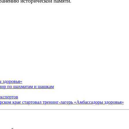
ранению исторической памяти.
ы здоровья»
рнир по шахматам и шашкам
экспертов
арском крае стартовал тренинг-лагерь «Амбассадоры здоровья»