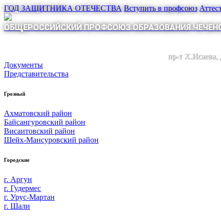
ГОД ЗАЩИТНИКА ОТЕЧЕСТВА
Вступить в профсоюз
Аттес
ОБЩЕРОССИЙСКИЙ ПРОФСОЮЗ ОБРАЗОВАНИЯ ЧЕЧЕНС
пр-т Х.Исаева,
Документы
Представительства
Грозный
Ахматовский район
Байсангуровский район
Висаитовский район
Шейх-Мансуровский район
Городские
г. Аргун
г. Гудермес
г. Урус-Мартан
г. Шали