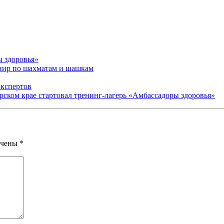
ы здоровья»
рнир по шахматам и шашкам
экспертов
арском крае стартовал тренинг-лагерь «Амбассадоры здоровья»
ечены
*