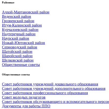
Районные
Ачхой-Мартановский район
Веденский район
Грозненский район
Итум-Калинский район
Курчалоевский район
Надтеречный район
Наурский район
Ножай-Юртовский район
Серноводский район
Шатойский район
Шаройский район
Шелковской район
Общественные советы
Общественные советы
Совет работников учреждений дошкольного образования
Совет работников учреждений дополнительного образования
Совет работников профессионального образования
Совет молодых педагогов
Совет работников обслуживающего и вспомогательного персо
Документы для работы ППО