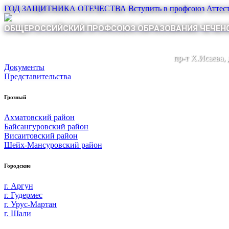
ГОД ЗАЩИТНИКА ОТЕЧЕСТВА
Вступить в профсоюз
Аттес
ОБЩЕРОССИЙСКИЙ ПРОФСОЮЗ ОБРАЗОВАНИЯ ЧЕЧЕНС
пр-т Х.Исаева,
Документы
Представительства
Грозный
Ахматовский район
Байсангуровский район
Висаитовский район
Шейх-Мансуровский район
Городские
г. Аргун
г. Гудермес
г. Урус-Мартан
г. Шали