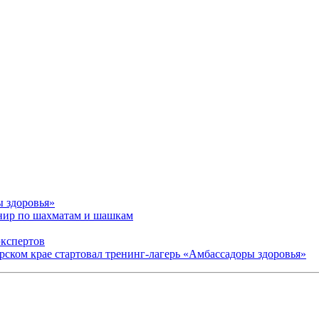
ы здоровья»
рнир по шахматам и шашкам
экспертов
арском крае стартовал тренинг-лагерь «Амбассадоры здоровья»