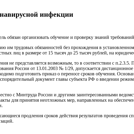
ронавирусной инфекции
ель обязан организовать обучение и проверку знаний требований
нию им трудовых обязанностей без прохождения в установленно
ных лиц в размере от 15 тысяч до 25 тысяч рублей, на юридичес
ения не представляется возможным, то в соответствии с п.2.3.5.
ния России от 13.01.2003 № 1/29, допускается дистанционное 
одимо подготовить приказ о переносе сроков обучения. Основан
распорядительный документ главы субъекта РФ о введении реж
стно с Минтруда России и другими заинтересованными ведомст
акты для принятия неотложных мер, направленных на обеспече
и.
ающиеся продления сроков действия результатов проведения спе
заций.