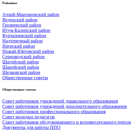
Районные
Ачхой-Мартановский район
Веденский район
Грозненский район
Итум-Калинский район
Курчалоевский район
Надтеречный район
Наурский район
Ножай-Юртовский район
Серноводский район
Шатойский район
Шаройский район
Шелковской район
Общественные советы
Общественные советы
Совет работников учреждений дошкольного образования
Совет работников учреждений дополнительного образования
Совет работников профессионального образования
Совет молодых педагогов
Совет работников обслуживающего и вспомогательного персо
Документы для работы ППО