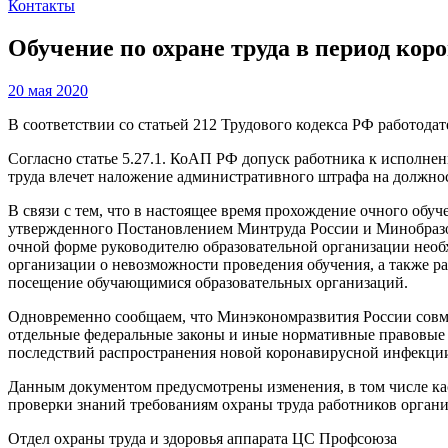
Контакты
Обучение по охране труда в период ко
20 мая 2020
В соответствии со статьей 212 Трудового кодекса РФ работодат
Согласно статье 5.27.1. КоАП РФ допуск работника к исполне
труда влечет наложение административного штрафа на должност
В связи с тем, что в настоящее время прохождение очного обуч
утвержденного Постановлением Минтруда России и Минобразова
очной форме руководителю образовательной организации необх
организации о невозможности проведения обучения, а также 
посещение обучающимися образовательных организаций.
Одновременно сообщаем, что Минэкономразвития России совме
отдельные федеральные законы и иные нормативные правовые 
последствий распространения новой коронавирусной инфекци
Данным документом предусмотрены изменения, в том числе кас
проверки знаний требованиям охраны труда работников органи
Отдел охраны труда и здоровья аппарата ЦС Профсоюза