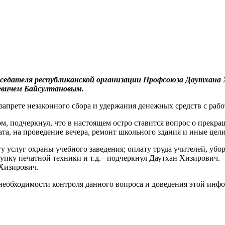
седателя республиканской организации Профсоюза Даутхана 
евичем Байсултановым.
запрете незаконного сбора и удержания денежных средств с раб
м, подчеркнул, что в настоящем остро ставится вопрос о прекра
ата, на проведение вечера, ремонт школьного здания и иные цели
 услуг охраны учебного заведения; оплату труда учителей, убор
упку печатной техники и т.д.– подчеркнул Даутхан Хизирович. –
 Хизирович.
 необходимости контроля данного вопроса и доведения этой ин