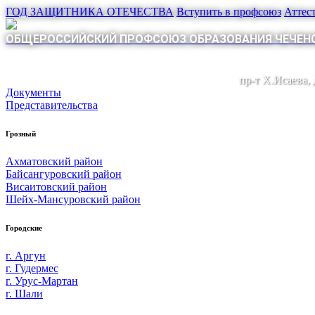
ГОД ЗАЩИТНИКА ОТЕЧЕСТВА
Вступить в профсоюз
Аттес
ОБЩЕРОССИЙСКИЙ ПРОФСОЮЗ ОБРАЗОВАНИЯ ЧЕЧЕНС
пр-т Х.Исаева,
Документы
Представительства
Грозный
Ахматовский район
Байсангуровский район
Висаитовский район
Шейх-Мансуровский район
Городские
г. Аргун
г. Гудермес
г. Урус-Мартан
г. Шали