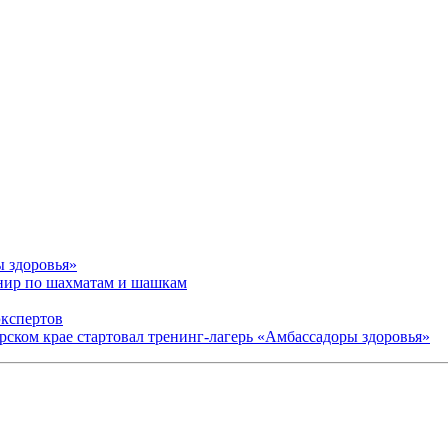
ы здоровья»
рнир по шахматам и шашкам
экспертов
арском крае стартовал тренинг-лагерь «Амбассадоры здоровья»