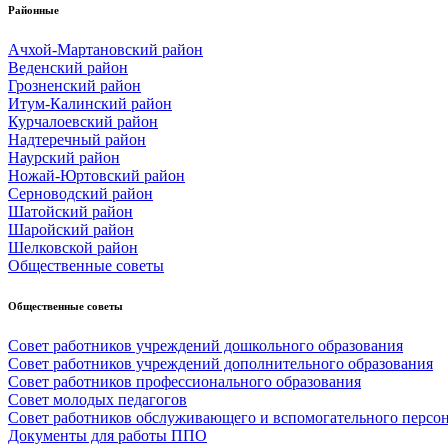
Районные
Ачхой-Мартановский район
Веденский район
Грозненский район
Итум-Калинский район
Курчалоевский район
Надтеречный район
Наурский район
Ножай-Юртовский район
Серноводский район
Шатойский район
Шаройский район
Шелковской район
Общественные советы
Общественные советы
Совет работников учреждений дошкольного образования
Совет работников учреждений дополнительного образования
Совет работников профессионального образования
Совет молодых педагогов
Совет работников обслуживающего и вспомогательного персо
Документы для работы ППО