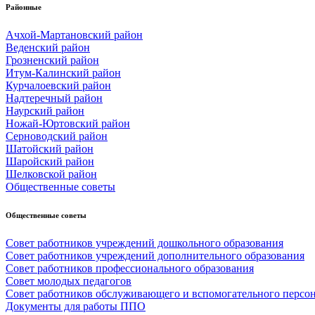
Районные
Ачхой-Мартановский район
Веденский район
Грозненский район
Итум-Калинский район
Курчалоевский район
Надтеречный район
Наурский район
Ножай-Юртовский район
Серноводский район
Шатойский район
Шаройский район
Шелковской район
Общественные советы
Общественные советы
Совет работников учреждений дошкольного образования
Совет работников учреждений дополнительного образования
Совет работников профессионального образования
Совет молодых педагогов
Совет работников обслуживающего и вспомогательного персо
Документы для работы ППО