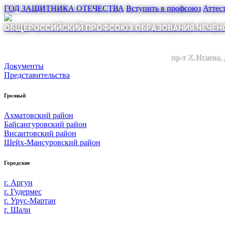
ГОД ЗАЩИТНИКА ОТЕЧЕСТВА
Вступить в профсоюз
Аттес
ОБЩЕРОССИЙСКИЙ ПРОФСОЮЗ ОБРАЗОВАНИЯ ЧЕЧЕНС
пр-т Х.Исаева,
Документы
Представительства
Грозный
Ахматовский район
Байсангуровский район
Висаитовский район
Шейх-Мансуровский район
Городские
г. Аргун
г. Гудермес
г. Урус-Мартан
г. Шали