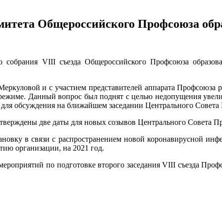
митета Общероссийского Профсоюза обр
 собрания VIII съезда Общероссийского Профсоюза образова
еркуловой и с участием представителей аппарата Профсоюза ра
м режиме. Данный вопрос был поднят с целью недопущения увел
н для обсуждения на ближайшем заседании Центрального Совета
рждены две даты для новых созывов Центрального Совета Профс
ановку в связи с распространением новой коронавирусной инф
ию организации, на 2021 год.
х мероприятий по подготовке второго заседания VIII съезда Пр