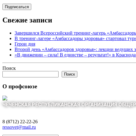
Свежие записи
Завершился Всероссийский тренинг-лагерь «Амбассадор
В тренинг-лагере «Амбассадоры здоровья» стартовал ту
Герои дня
Второй день «Амбассадоров здоровья»: лекции ведущих 
«В движении – сила! В единстве – результат!» в Краснод
Поиск
Поиск
О профсоюзе
ЧЕЧЕНСКАЯ РЕСПУБЛИКАНСКАЯ ОРГАНИЗАЦИЯ ОБЩЕ
8 (8712) 22-22-26
ressovet@mail.ru