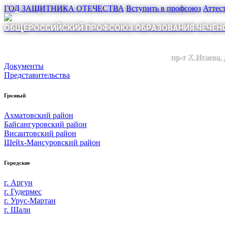
ГОД ЗАЩИТНИКА ОТЕЧЕСТВА
Вступить в профсоюз
Аттес
ОБЩЕРОССИЙСКИЙ ПРОФСОЮЗ ОБРАЗОВАНИЯ ЧЕЧЕНС
пр-т Х.Исаева,
Документы
Представительства
Грозный
Ахматовский район
Байсангуровский район
Висаитовский район
Шейх-Мансуровский район
Городские
г. Аргун
г. Гудермес
г. Урус-Мартан
г. Шали