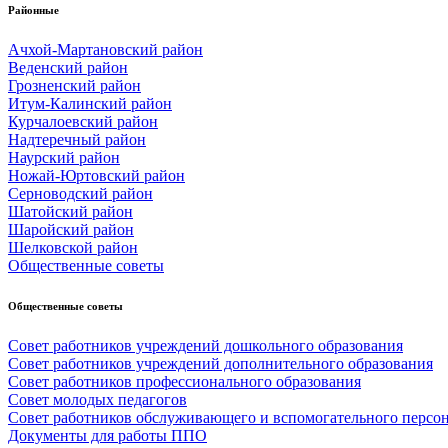
Районные
Ачхой-Мартановский район
Веденский район
Грозненский район
Итум-Калинский район
Курчалоевский район
Надтеречный район
Наурский район
Ножай-Юртовский район
Серноводский район
Шатойский район
Шаройский район
Шелковской район
Общественные советы
Общественные советы
Совет работников учреждений дошкольного образования
Совет работников учреждений дополнительного образования
Совет работников профессионального образования
Совет молодых педагогов
Совет работников обслуживающего и вспомогательного персо
Документы для работы ППО