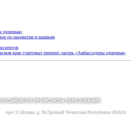
ы здоровья»
рнир по шахматам и шашкам
экспертов
арском крае стартовал тренинг-лагерь «Амбассадоры здоровья»
РОССИЙСКОГО ПРОФСОЮЗА ОБРАЗОВАНИЯ
пр-т Х.Исаева, д. 36 Грозный Чеченская Республика 364024