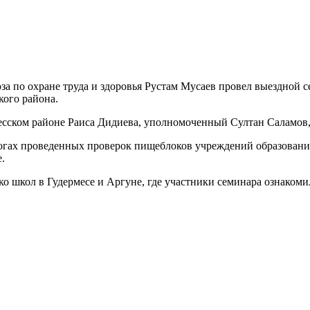
за по охране труда и здоровья Рустам Мусаев провел выездной
ого района.
месском районе Раиса Дидиева, уполномоченный Султан Саламов,
огах проведенных проверок пищеблоков учреждений образования 
.
о школ в Гудермесе и Аргуне, где участники семинара ознакомили