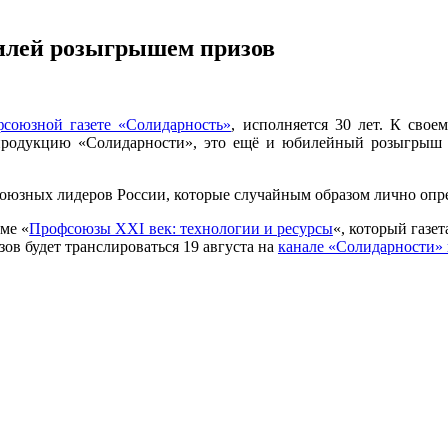
билей розыгрышем призов
фсоюзной газете «Солидарность»
, исполняется 30 лет. К сво
продукцию «Солидарности», это ещё и юбилейный розыгрыш 
зных лидеров России, которые случайным образом лично опред
ме «
Профсоюзы XXI век: технологии и ресурсы
«, который газе
ов будет транслироваться 19 августа на
канале «Солидарности» 