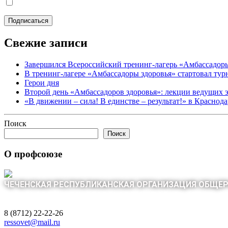
Свежие записи
Завершился Всероссийский тренинг-лагерь «Амбассадор
В тренинг-лагере «Амбассадоры здоровья» стартовал ту
Герои дня
Второй день «Амбассадоров здоровья»: лекции ведущих 
«В движении – сила! В единстве – результат!» в Краснод
Поиск
Поиск
О профсоюзе
ЧЕЧЕНСКАЯ РЕСПУБЛИКАНСКАЯ ОРГАНИЗАЦИЯ ОБЩЕ
8 (8712) 22-22-26
ressovet@mail.ru