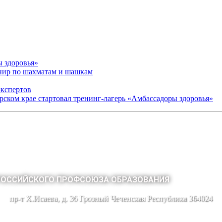
ы здоровья»
рнир по шахматам и шашкам
экспертов
арском крае стартовал тренинг-лагерь «Амбассадоры здоровья»
РОССИЙСКОГО ПРОФСОЮЗА ОБРАЗОВАНИЯ
пр-т Х.Исаева, д. 36 Грозный Чеченская Республика 364024