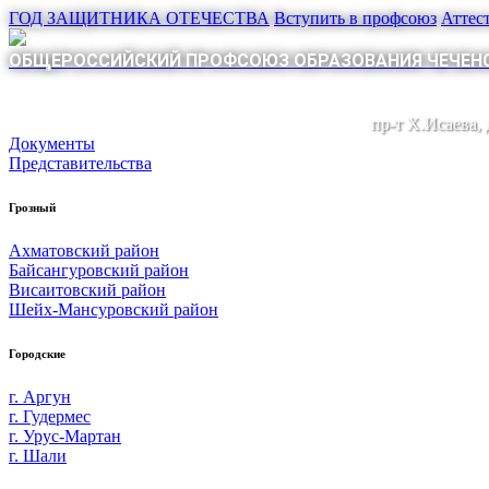
ГОД ЗАЩИТНИКА ОТЕЧЕСТВА
Вступить в профсоюз
Аттес
ОБЩЕРОССИЙСКИЙ ПРОФСОЮЗ ОБРАЗОВАНИЯ ЧЕЧЕНС
пр-т Х.Исаева,
Документы
Представительства
Грозный
Ахматовский район
Байсангуровский район
Висаитовский район
Шейх-Мансуровский район
Городские
г. Аргун
г. Гудермес
г. Урус-Мартан
г. Шали