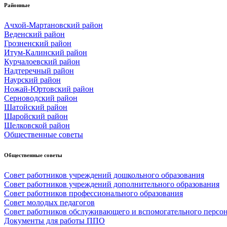
Районные
Ачхой-Мартановский район
Веденский район
Грозненский район
Итум-Калинский район
Курчалоевский район
Надтеречный район
Наурский район
Ножай-Юртовский район
Серноводский район
Шатойский район
Шаройский район
Шелковской район
Общественные советы
Общественные советы
Совет работников учреждений дошкольного образования
Совет работников учреждений дополнительного образования
Совет работников профессионального образования
Совет молодых педагогов
Совет работников обслуживающего и вспомогательного персо
Документы для работы ППО