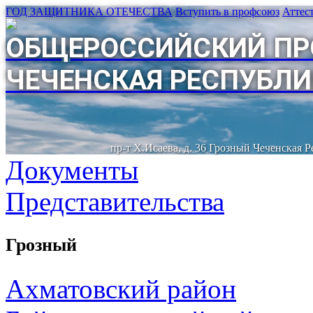
ГОД ЗАЩИТНИКА ОТЕЧЕСТВА
Вступить в профсоюз
Аттес
ОБЩЕРОССИЙСКИЙ ПР
ЧЕЧЕНСКАЯ РЕСПУБЛИ
пр-т Х.Исаева, д. 36 Грозный Чеченская 
Документы
Представительства
Грозный
Ахматовский район