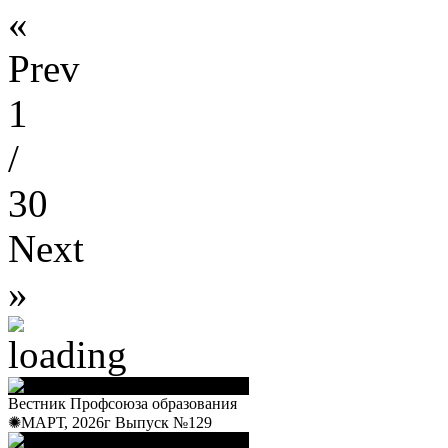
«
Prev
1
/
30
Next
»
Вестник Профсоюза образования
✺МАРТ, 2026г Выпуск №129