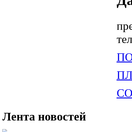
Да
пр
тел
П
П
СО
Лента новостей