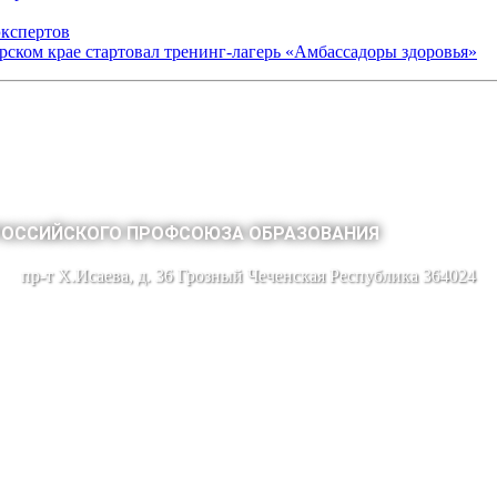
экспертов
арском крае стартовал тренинг-лагерь «Амбассадоры здоровья»
РОССИЙСКОГО ПРОФСОЮЗА ОБРАЗОВАНИЯ
пр-т Х.Исаева, д. 36 Грозный Чеченская Республика 364024