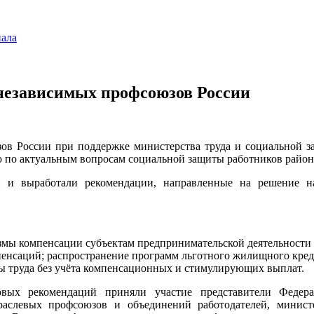
нала
независимых профсоюзов России
зов России при поддержке министерства труда и социальной з
по актуальным вопросам социальной защиты работников районо
 и выработали рекомендации, направленные на решение н
змы компенсации субъектам предпринимательской деятельности 
пенсаций; распространение программ льготного жилищного кре
ты труда без учёта компенсационных и стимулирующих выплат.
вых рекомендаций приняли участие представители Федера
аслевых профсоюзов и объединений работодателей, минист