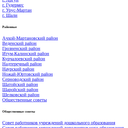
г. Гудермес
г. Урус-Мартан
г. Шали
Районные
Ачхой-Мартановский район
Веденский район
Грозненский район
Итум-Калинский район
Курчалоевский район
Надтеречный район
Наурский район
Ножай-Юртовский район
Серноводский район
Шатойский район
Шаройский район
Шелковской район
Общественные советы
Общественные советы
Совет работников учреждений дошкольного образования
Совет работников учреждений дополнительного образования