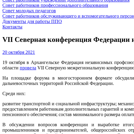
Совет работников профессионального образования
Совет молодых педагогов
Совет работников обслуживающего и вспомогательного персо
Документы для работы ППО
Контакты
VII Северная конференция Федерации 
20 октября 2021
19 октября в Архангельске Федерация независимых профсою
области
провела
VII Северную межрегиональную конференцию 
На площадке форума в многостороннем формате обсудили
дальневосточных территорий Российской Федерации.
Среди них:
развитие транспортной и социальной инфраструктуры; механи
предоставлением работникам дополнительных гарантий и ком
пенсионного обеспечения; состав минимального размера опла
В обсуждении вопросов конференции и выработке итого
промышленников и предпринимателей, общероссийских отр