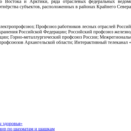
о Востока и Арктики, ряда отраслевых федеральных ведомс
артнёрства субъектов, расположенных в районах Крайнего Север
лектропрофсоюз; Профсоюз работников лесных отраслей Россий
хранения Российской Федерации; Российский профсоюз железно
ции; Горно-металлургический профсоюз России; Межрегиональн
 профсоюзов Архангельской области; Интерактивный телеканал
ы здоровья»
рнир по шахматам и шашкам