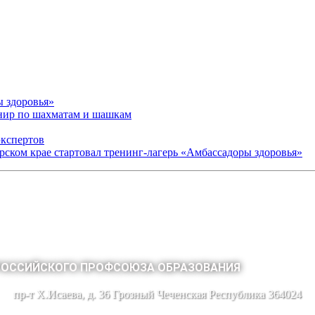
ы здоровья»
рнир по шахматам и шашкам
экспертов
арском крае стартовал тренинг-лагерь «Амбассадоры здоровья»
РОССИЙСКОГО ПРОФСОЮЗА ОБРАЗОВАНИЯ
пр-т Х.Исаева, д. 36 Грозный Чеченская Республика 364024