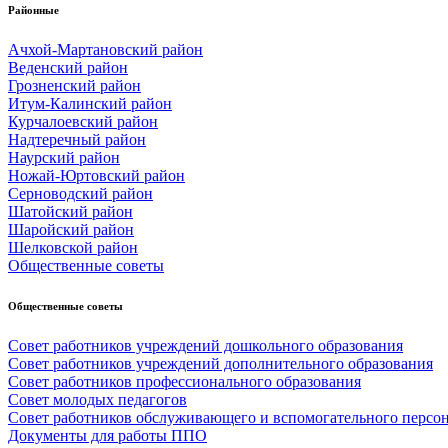
Районные
Ачхой-Мартановский район
Веденский район
Грозненский район
Итум-Калинский район
Курчалоевский район
Надтеречный район
Наурский район
Ножай-Юртовский район
Серноводский район
Шатойский район
Шаройский район
Шелковской район
Общественные советы
Общественные советы
Совет работников учреждений дошкольного образования
Совет работников учреждений дополнительного образования
Совет работников профессионального образования
Совет молодых педагогов
Совет работников обслуживающего и вспомогательного персо
Документы для работы ППО