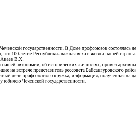
Чеченской государственности. В Доме профсоюзов состоялась д
, что 100-летие Республики- важная веха в жизни нашей стран
 Акаев В.Х.
и нашей автономии, об исторических личностях, привел архивны
е на встрече представитель рессовета Байсангуровского райо
диный день профсоюзного кружка, информация, полученная на д
му юбилею Чеченской государственности.