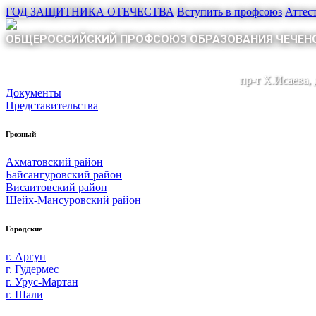
ГОД ЗАЩИТНИКА ОТЕЧЕСТВА
Вступить в профсоюз
Аттес
ОБЩЕРОССИЙСКИЙ ПРОФСОЮЗ ОБРАЗОВАНИЯ ЧЕЧЕНС
пр-т Х.Исаева,
Документы
Представительства
Грозный
Ахматовский район
Байсангуровский район
Висаитовский район
Шейх-Мансуровский район
Городские
г. Аргун
г. Гудермес
г. Урус-Мартан
г. Шали