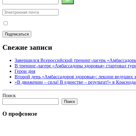
Свежие записи
Завершился Всероссийский тренинг-лагерь «Амбассадор
В тренинг-лагере «Амбассадоры здоровья» стартовал ту
Герои дня
Второй день «Амбассадоров здоровья»: лекции ведущих 
«В движении – сила! В единстве – результат!» в Краснод
Поиск
Поиск
О профсоюзе