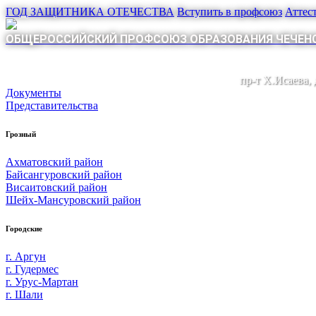
ГОД ЗАЩИТНИКА ОТЕЧЕСТВА
Вступить в профсоюз
Аттес
ОБЩЕРОССИЙСКИЙ ПРОФСОЮЗ ОБРАЗОВАНИЯ ЧЕЧЕНС
пр-т Х.Исаева,
Документы
Представительства
Грозный
Ахматовский район
Байсангуровский район
Висаитовский район
Шейх-Мансуровский район
Городские
г. Аргун
г. Гудермес
г. Урус-Мартан
г. Шали