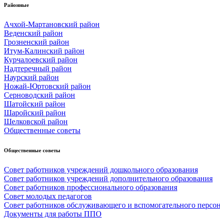
Районные
Ачхой-Мартановский район
Веденский район
Грозненский район
Итум-Калинский район
Курчалоевский район
Надтеречный район
Наурский район
Ножай-Юртовский район
Серноводский район
Шатойский район
Шаройский район
Шелковской район
Общественные советы
Общественные советы
Совет работников учреждений дошкольного образования
Совет работников учреждений дополнительного образования
Совет работников профессионального образования
Совет молодых педагогов
Совет работников обслуживающего и вспомогательного персо
Документы для работы ППО