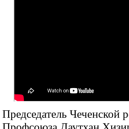
Председатель Чеченской 
Профсоюза Даутхан Хизир