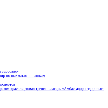
ы здоровья»
рнир по шахматам и шашкам
экспертов
арском крае стартовал тренинг-лагерь «Амбассадоры здоровья»