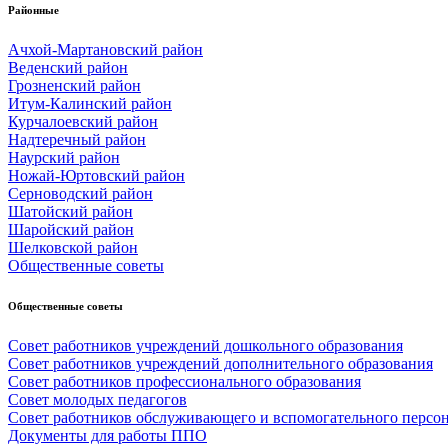
Районные
Ачхой-Мартановский район
Веденский район
Грозненский район
Итум-Калинский район
Курчалоевский район
Надтеречный район
Наурский район
Ножай-Юртовский район
Серноводский район
Шатойский район
Шаройский район
Шелковской район
Общественные советы
Общественные советы
Совет работников учреждений дошкольного образования
Совет работников учреждений дополнительного образования
Совет работников профессионального образования
Совет молодых педагогов
Совет работников обслуживающего и вспомогательного персо
Документы для работы ППО