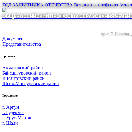
ГОД ЗАЩИТНИКА ОТЕЧЕСТВА
Вступить в профсоюз
Аттес
ОБЩЕРОССИЙСКИЙ ПРОФСОЮЗ ОБРАЗОВАНИЯ ЧЕЧЕНС
пр-т Х.Исаева,
Документы
Представительства
Грозный
Ахматовский район
Байсангуровский район
Висаитовский район
Шейх-Мансуровский район
Городские
г. Аргун
г. Гудермес
г. Урус-Мартан
г. Шали