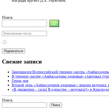
Награды вручил Д.Х. Герзелиев.
Поиск
Свежие записи
Завершился Всероссийский тренинг-лагерь «Амбассадор
В тренинг-лагере «Амбассадоры здоровья» стартовал ту
Герои дня
Второй день «Амбассадоров здоровья»: лекции ведущих 
«В движении – сила! В единстве – результат!» в Краснод
Поиск
Поиск