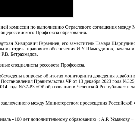
онней комиссии по выполнению Отраслевого соглашения между 
Общероссийского Профсоюза образования.
аутхан Хизирович Герзелиев, его заместитель Тамара Шарпудин
чальник отдела правового обеспечения И.У. Шамсудинов, начальн
 Р.В. Бетрахмадов.
авные специалисты рессовета Профсоюза.
 обсуждены вопросы: об итогах мониторинга доведения заработн
остановления Правительства ЧР от 13 декабря 2023 года №325;
я 2014 года №37-РЗ «Об образовании в Чеченской Республике» в 
, заключенного между Министерством просвещения Российской
едаль «100 лет дополнительному образованию»; А.Р. Усманову –