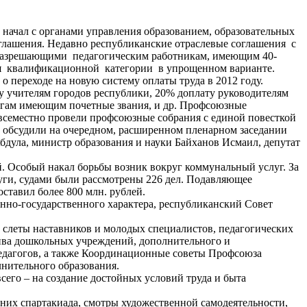
начал с органами управления образованием, образовательных
оглашения. Недавно республиканские отраслевые соглашения с
 разрешающими педагогическим работникам, имеющим 40-
йся квалификационной категории в упрощенном варианте.
 переходе на новую систему оплаты труда в 2012 году.
ту учителям городов республики, 20% доплату руководителям
огам имеющим почетные звания, и др. Профсоюзные
овсеместно провели профсоюзные собрания с единой повесткой
й, обсудили на очередном, расширенном пленарном заседании
бдула, министр образования и науки Байханов Исмаил, депутат
. Особый накал борьбы возник вокруг коммунальный услуг. За
уги, судами были рассмотрены 226 дел. Подавляющее
ставил более 800 млн. рублей.
нно-государственного характера, республиканский Совет
слеты наставников и молодых специалистов, педагогических
ива дошкольных учреждений, дополнительного и
педагогов, а также Координационные советы Профсоюза
нительного образования.
сего – на создание достойных условий труда и быта
них спартакиада, смотры художественной самодеятельности,