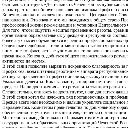
был таков, цитирую: «Деятельность Чеченской республиканск
характер, что способствует повышению имиджа Профсоюза в сф
Конечно, оценки и заключения руководства Центрального Сове
направлении. Это значит, что мы находимся в общем строю П
профсоюзной жизни рекомендации и установки Центрального 
Для того, чтобы ощутить масштаб проведенной работы, сравни
организаций образовательных учреждений республики составлял
более 2-ух тысяч обучающихся в средних профессиональных ор
Отдельные недоброжелатели и завистники пытаются приписать н
внимание тот факт, что «везучими» мы стали вовсе не сидя на
праздников. Конечно, добиться общего положительного резуль
активистов на местах.
В этой связи позвольте выразить искреннюю благодарность за
Профсоюза, всем штатным работникам аппарата республиканс
активу за проявленный профессионализм, высокую исполнител
Уважаемые делегаты! Как вы знаете, в природе нет ничего до 
предела. Наши достижения – это результаты этапного развити
Следовательно, опираясь на достигнутое, надо двигаться даль
В этой связи хотел бы изложить ряд постановочных и проблем
Прежде всего нам необходимо и дальше укреплять социальное п
Парламентом, Комитетом правительства по дошкольному образо
обеспеченности учителя и воспитателя, степенью организации
Мы тесно взаимодействовали с Парламентом и министерством в
государственных образовательных организаций Чеченской Респ
в жизнь, особенно – закон об образовании. Как вы знаете, в 