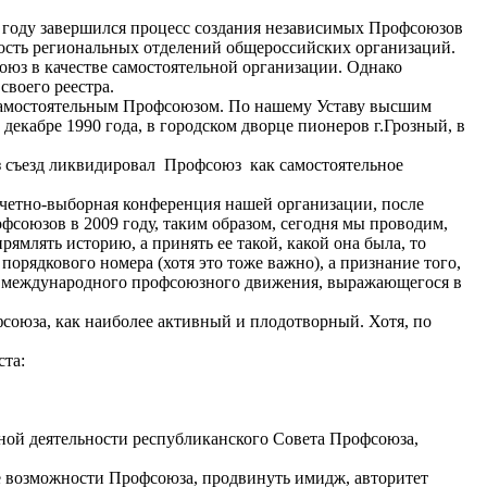
0 году завершился процесс создания независимых Профсоюзов
ность региональных отделений общероссийских организаций.
оюз в качестве самостоятельной организации. Однако
воего реестра.
 самостоятельным Профсоюзом. По нашему Уставу высшим
декабре 1990 года, в городском дворце пионеров г.Грозный, в
юз съезд ликвидировал Профсоюз как самостоятельное
четно-выборная конференция нашей организации, после
офсоюзов в 2009 году, таким образом, сегодня мы проводим,
ямлять историю, а принять ее такой, какой она была, то
рядкового номера (хотя это тоже важно), а признание того,
и международного профсоюзного движения, выражающегося в
союза, как наиболее активный и плодотворный. Хотя, по
.
ста:
ьной деятельности республиканского Совета Профсоюза,
ые возможности Профсоюза, продвинуть имидж, авторитет