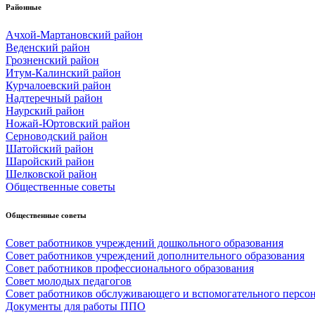
Районные
Ачхой-Мартановский район
Веденский район
Грозненский район
Итум-Калинский район
Курчалоевский район
Надтеречный район
Наурский район
Ножай-Юртовский район
Серноводский район
Шатойский район
Шаройский район
Шелковской район
Общественные советы
Общественные советы
Совет работников учреждений дошкольного образования
Совет работников учреждений дополнительного образования
Совет работников профессионального образования
Совет молодых педагогов
Совет работников обслуживающего и вспомогательного персо
Документы для работы ППО