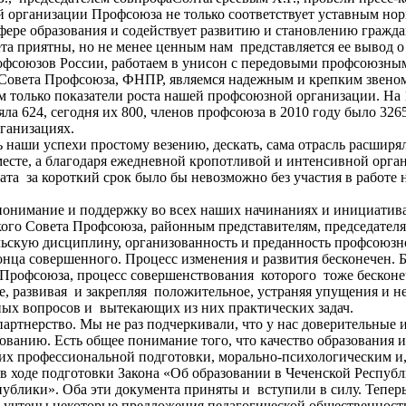
ой организации Профсоюза не только соответствует уставным н
ере образования и содействует развитию и становлению гражда
та приятны, но не менее ценным нам представляется ее вывод 
рофсоюзов России, работаем в унисон с передовыми профсоюзны
Совета Профсоюза, ФНПР, являемся надежным и крепким звено
м только показатели роста нашей профсоюзной организации. На
а 624, сегодня их 800, членов профсоюза в 2010 году было 3265
ганизациях.
аши успехи простому везению, дескать, сама отрасль расширяла
 месте, а благодаря ежедневной кропотливой и интенсивной орга
тата за короткий срок было бы невозможно без участия в работ
 понимание и поддержку во всех наших начинаниях и инициатив
кого Совета Профсоюза, районным представителям, председате
ьскую дисциплину, организованность и преданность профсоюзно
конца совершенного. Процесс изменения и развития бесконечен. 
я Профсоюза, процесс совершенствования которого тоже бесконе
ше, развивая и закрепляя положительное, устраняя упущения и н
ных вопросов и вытекающих из них практических задач.
артнерство. Мы не раз подчеркивали, что у нас доверительные 
ванию. Есть общее понимание того, что качество образования 
 их профессиональной подготовки, морально-психологическим и
 ходе подготовки Закона «Об образовании в Чеченской Республ
ублики». Оба эти документа приняты и вступили в силу. Тепер
нем учтены некоторые предложения педагогической общественност