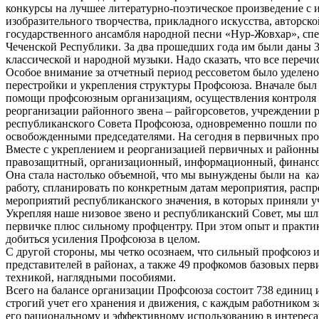
конкурсы на лучшее литературно-поэтическое произведение с и
изобразительного творчества, прикладного искусства, авторск
государственного ансамбля народной песни «Нур-Жовхар», спе
Чеченской Республики. За два прошедших года им были даны 36
классической и народной музыки. Надо сказать, что все пере
Особое внимание за отчетный период рессоветом было уделен
перестройки и укрепления структуры Профсоюза. Вначале был
помощи профсоюзным организациям, осуществления контроля 
реорганизации районного звена – райгорсоветов, учреждении
республиканского Совета Профсоюза, одновременно пошли по 
освобожденными председателями. На сегодня в первичных про
Вместе с укреплением и реорганизацией первичных и районных
правозащитный, организационный, информационный, финансов
Она стала настолько объемной, что мы вынуждены были на каж
работу, спланировать по конкретным датам мероприятия, распр
мероприятий республиканского значения, в которых приняли уч
Укрепляя наше низовое звено и республиканский Совет, мы ш
первичке плюс сильному профцентру. При этом опыт и практика
добиться усиления Профсоюза в целом.
С другой стороны, мы четко осознаем, что сильный профсоюз 
представителей в районах, а также 49 профкомов базовых пе
техникой, наглядными пособиями.
Всего на балансе организации Профсоюза состоит 738 единиц 
строгий учет его хранения и движения, с каждым работником 
его рациональному и эффективному использованию в интереса