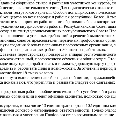
зданием сборников стихов и рассказов участников конкурсов, с
ой песни, выразительного чтения. Для педагогических коллекти
ктакли театра юного зрителя. Особой популярностью пользовал
 концертов во всех городах и районах республики. Более 10 ты
численные мероприятия работниками образования были восприня
о усилению внутрисоюзной работы. Республиканский Совет два
 создан институт уполномоченных республиканского Совета Про
за выполнением уставных требований и решений вышестоящих п
 районных советов председателей первичных профсоюзных орган
пути создания базовых первичных профсоюзных организаций, з
фсоюзных организациях работают 80 штатных работников.
 звеньев переустройству подвергся и аппарат республиканског
о-хозяйственный, профсоюзного обучения и общий отдел. Это 
дое полугодие разрабатывать и издавать дорожную карту профс
еделить и рассчитать силы и возможности. За отчетный период 
астие более 18 тысяч человек.
ли по пути выполнения нашей генеральной линии, выражающейс
 показывают, что укреплять и развивать следует оба слагаемых
и профсоюзная работа вообще невозможны без устойчивой и раз
рвичных организаций имеют офисные кабинеты, полностью осна
имущества, в том числе 13 единиц транспорта и 102 единицы ко
заключен договор о материальной ответственности. Только благ
х развития и укрепления Профсоюза стало возможным решение 