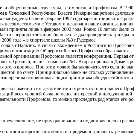
ые и общественные структуры, в том числе и Профсоюзы. В 199
ом в Чеченской Республике. Власти Ичкерии запретили деятель
мы вынуждены были в феврале 1992 года зарегистрировать Профс
я несовместимыми с Уставом и исключил нашу организацию из с
ыли приняты лишь в феврале 2002 года. Ровно 10 лет мы были
За этот период отчетно-выборные съезды проводились трижды: в 
е 2000 года – в спортзале школы №3 г.Гудермес.
2 года в г.Нальчик. В связи с вхождением в Российский Профсо
турную организацию Общероссийского Профсоюза образования.
льной организации Профсоюза является конференция. Первая от
школы г. Грозный, ныне – гимназии №1. Вторая прошла в Доме Пр
 этого вопроса. При этом можно бы заключить, что если не выпр
той по счету. Принципиально здесь не столько установление по
 противоречила основополагающим принципам общероссийского 
ыделяют именно этот десятилетний отрезок истории нашего Проф
заций всех уровней была не менее интересной и продуктивной
деятельности Профсоюза, то можно проследить ряд этапов его ро
не преувеличение, не приукрашивание, а подлинная оценка реал
ие и организаторские способности, продемонстрировать реальн