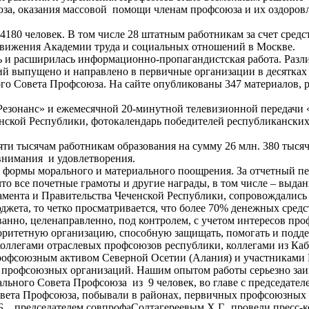
за, оказания массовой помощи членам профсоюза и их оздоров
4180 человек. В том числе 28 штатным работникам за счет сред
движения Академии труда и социальных отношений в Москве.
 и расширилась информационно-пропагандистская работа. Различ
ий выпущено и направлено в первичные организации в десятках 
ого Совета Профсоюза. На сайте опубликованы 347 материалов, 
Резонанс» и ежемесячной 20-минутной телевизионной передачи 
нской Республики, фотокалендарь победителей республикански
ти тысячам работникам образования на сумму 26 млн. 380 тысяч
внимания и удовлетворения.
формы морального и материального поощрения. За отчетный пе
, что все почетные грамоты и другие награды, в том числе – в
амента и Правительства Чеченской Республики, сопровождались
джета, то четко просматривается, что более 70% денежных сре
нно, целенаправленно, под контролем, с учетом интересов профс
вторитетную организацию, способную защищать, помогать и подд
коллегами отраслевых профсоюзов республики, коллегами из Каб
рофсоюзным активом Северной Осетии (Алания) и участниками В
 профсоюзных организаций. Нашим опытом работы серьезно заи
льного Совета Профсоюза из 9 человек, во главе с председате
овета Профсоюза, побывали в районах, первичных профсоюзных 
Б., председателем совпрофаСолтагереевым Х.Г., провели пресс