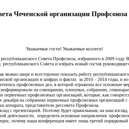
ета Чеченской организации Профсоюза о
Уважаемые гости! Уважаемые коллеги!
й республиканского Совета Профсоюза, избранного в 2009 году. 
д республиканского Совета и избрать новый состав руководяще
ак можно шире и всесторонне показать работу республиканског
нской организации в цифрах и фактах за 2010 – 2014 годы, и во
етопись профсоюзных дел, в которой отражены все основные ме
 информировали на совещаниях, пленумах, собраниях, семинарах
ли первичных профсоюзных организаций, которые, как говоритс
чале декабря на собраниях первичных профсоюзных организаций
ки аппарата, представители рессовета Профсоюза.
оклад с презентацией. Поэтому будет правильным, на наш взгляд
ной деятельности, определить основные направления профсоюзн
вопрос, почему наша конференция имеет лишь третий порядковый