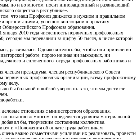
ормам, но и во многом носит инновационный и развивающий
нского общества в республике».
о том, что наш Профсоюз движется в нужном и правильном
ми организациями, успешно воплощаем в практику
м Общероссийского Профсоюза образования.
 1 января 2010 года численность первичных профсоюзных
0, сегодня мы перевалили за цифру 50 тысяч, в числе которой
сь, развивалась. Однако хотелось бы, чтобы они приняли во
низаторской работе, порою не зная ни выходных, ни
е надежного и сплоченного отряда профсоюзных работников и
ах членам президиума, членам республиканского Совета
лям первичных профсоюзных организаций, всему профсоюзному
му делу.
Было бы большой ошибкой уверовать в то, что мы достигли
чен.
едоработки.
и деловые отношения с министерством образования,
и воспитания во многом определяется уровнем материальной
, добавил бы, творческим состоянием коллектива.
ике» и «Положения об оплате труда работникам
ь очень важно совместными усилиями их реализовать, провести
и, однако порядок их реализации отнесен к компетенции