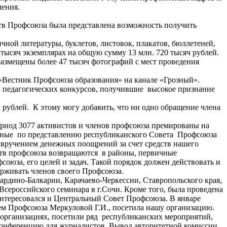
ления.
ств Профсоюза была представлена возможность получить
ной литературы, буклетов, листовок, плакатов, бюллетеней,
тысяч экземплярах на общую сумму 13 млн. 720 тысяч рублей.
размещены более 47 тысяч фотографий с мест проведения
«Вестник Профсоюза образования» на канале «Грозный».
х педагогических конкурсов, получившие высокое признание
 рублей. К этому могу добавить, что ни одно обращение члена
риод 3077 активистов и членов профсоюза премированы на
ыданные по представлению республиканского Совета Профсоюза
 вручением денежных поощрений за счет средств нашего
дств профсоюза возвращаются в районы, первичные
оюза, его целей и задач. Такой порядок должен действовать и
ерживать членов своего Профсоюза.
ардино-Балкарии, Карачаево-Черкессии, Ставропольского края,
сероссийского семинара в г.Сочи. Кроме того, была проведена
нтересовался и Центральный Совет Профсоюза. В январе
лем Профсоюза Меркуловой Г.И., посетила нашу организацию.
организациях, посетили ряд республиканских мероприятий,
-конференцию для журналистов. Вывод авторитетной комиссии