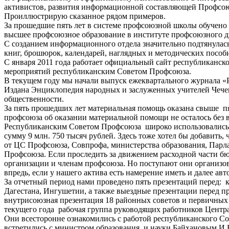
активистов, развития информационной составляющей Профсою
Проиллюстрирую сказанное рядом примеров.
За прошедшие пять лет в системе профсоюзной школы обучено 
высшее профсоюзное образование в институте профсоюзного 
С созданием информационного отдела значительно подтянулась
книг, брошюрок, календарей, наглядных и методических пособ
С января 2011 года работает официальный сайт республиканск
мероприятий республиканским Советом Профсоюза.
В текущем году мы начали выпуск ежеквартального журнала «
Издана Энциклопедия народных и заслуженных учителей Чече
общественности.
За пять прошедших лет материальная помощь оказана свыше пя
профсоюза об оказании материальной помощи не осталось без 
Республиканским Советом Профсоюза широко использовались 
сумму 9 млн. 750 тысяч рублей. Здесь тоже хотел бы добавить
от ЦС Профсоюза, Совпрофа, министерства образования, Парл
Профсоюза. Если проследить за движением расходной части бю
организации и членам профсоюза. Но поступают они организова
впредь, если у нашего актива есть намерение иметь и далее а
За отчетный период нами проведено пять презентаций перед: 
Дагестана, Ингушетии, а также выездные презентации перед п
внутрисоюзная презентация 18 районных советов и первичных
текущего года рабочая группа руководящих работников Центра
Они всесторонне ознакомились с работой республиканского С
встретились с министром образования и науки Байхановым И.