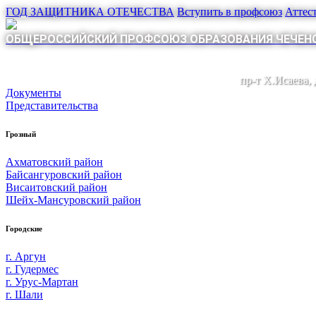
ГОД ЗАЩИТНИКА ОТЕЧЕСТВА
Вступить в профсоюз
Аттес
ОБЩЕРОССИЙСКИЙ ПРОФСОЮЗ ОБРАЗОВАНИЯ ЧЕЧЕНС
пр-т Х.Исаева,
Документы
Представительства
Грозный
Ахматовский район
Байсангуровский район
Висаитовский район
Шейх-Мансуровский район
Городские
г. Аргун
г. Гудермес
г. Урус-Мартан
г. Шали