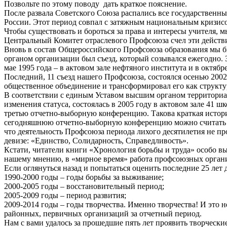
Позвольте по этому поводу дать краткое пояснение.
После развала Советского Союза распались все государственн
России. Этот период совпал с затяжным национальным кризис
Чтобы существовать и бороться за права и интересы учителя, 
Центральный Комитет отраслевого Профсоюза счел эти действи
Вновь в состав Общероссийского Профсоюза образования мы б
органом организации был съезд, который созывался ежегодно. 
мае 1995 года – в актовом зале нефтяного института и в октябр
Последний, 11 съезд нашего Профсоюза, состоялся осенью 200
общественное объединение и трансформировал его как струк
В соответствии с единым Уставом высшим органом территориа
изменения статуса, состоялась в 2005 году в актовом зале 41 
третью отчетно-выборную конференцию. Такова краткая история
сегодняшнюю отчетно-выборную конференцию можно считать шес
что деятельность Профсоюза периода лихого десятилетия не
девизе: «Единство, Солидарность, Справедливость».
Кстати, читатели книги «Хронология борьбы и труда» особо в
нашему мнению, в «мирное время» работа профсоюзных органи
Если оглянуться назад и попытаться оценить последние 25 лет 
1990-2000 годы – годы борьбы за выживание;
2000-2005 годы – восстановительный период;
2005-2009 годы – период развития;
2009-2014 годы – годы творчества. Именно творчества! И это 
районных, первичных организаций за отчетный период.
Нам с вами удалось за прошедшие пять лет проявить творческ