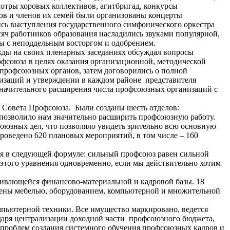
мотры хоровых коллективов, агитбригад, конкурсы
вов и членов их семей были организованы концерты
ись выступления государственного симфонического оркестра
сяч работников образования насладились звуками популярной,
ты с неподдельным восторгом и одобрением.
жды на своих пленарных заседаниях обсуждал вопросы
фсоюза в целях оказания организационной, методической
рофсоюзных органов, затем договорились о полной
изаций и утверждении в каждом районе представителя
начительного расширения числа профсоюзных организаций с
о Совета Профсоюза. Были созданы шесть отделов:
позволило нам значительно расширить профсоюзную работу.
оюзных дел, что позволяло увидеть зрительно всю основную
проведено 620 плановых мероприятий, в том числе – 160
я в следующей формуле: сильный профсоюз равен сильной
 этого уравнения одновременно, если мы действительно хотим
вивающейся финансово-материальной и кадровой базы. 18
щены мебелью, оборудованием, компьютерной и множительной
мпьютерной техники. Все имущество маркировано, ведется
одаря централизации доходной части профсоюзного бюджета,
проблем создания системного обучения профсоюзных кадров и