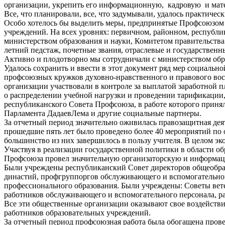
организации, укрепить его информационную, кадровую и мате
Все, что планировали, все, что задумывали, удалось практичес
Особо хотелось бы выделить меры, предпринятые Профсоюзом 
учреждений. На всех уровнях: первичном, районном, республи
министерством образования и науки, Комитетом правительст
летний педстаж, почетные звания, отраслевые и государстве
Активно и плодотворно мы сотрудничали с министерством образ
Удалось сохранить и ввести в этот документ ряд мер социальн
профсоюзных кружков духовно-нравственного и правового вос
организации участвовали в контроле за выплатой заработной 
о распределении учебной нагрузки и проведении тарификации,
республиканского Совета Профсоюза, в работе которого принял
Парламента ДадаевЛема и другие социальные партнеры.
За отчетный период значительно оживилась правозащитная дея
прошедшие пять лет было проведено более 40 мероприятий по
большинство из них завершилось в пользу учителя. В целом эк
Участвуя в реализации государственной политики в области о
Профсоюза провел значительную организаторскую и информац
Были учреждены республиканский Совет директоров общеобраз
династий, профгруппоргов обслуживающего и вспомогательно
профессионального образования. Были учреждены: Советы вет
работников обслуживающего и вспомогательного персонала, р
Все эти общественные организации оказывают свое воздействи
работников образовательных учреждений.
За отчетный период профсоюзная работа была обогащена прове