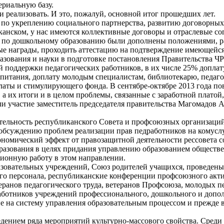
риальную базу.
ки реализовать. И это, пожалуй, основной итог прошедших лет.
по укреплению социального партнерства, развитию договорных 
канском, у нас имеются коллективные договоры и отраслевые с
ва по дошкольному образованию были дополнены положениями,
нные награды, проходить аттестацию на подтверждение имеюще
ования и науки в подготовке постановления Правительства ЧР о
ой поддержки педагогических работников, в их числе 25% допла
питания, доплату молодым специалистам, библиотекарю, педаг
платы и стимулирующего фонда. В сентябре-октябре 2013 года п
 а их итоги и в целом проблемы, связанные с заработной плато
и участие заместитель председателя правительства Магомадов А
тельность республиканского Совета и профсоюзных организаций
 обсуждению проблем реализации прав педработников на комусл
ономический эффект от правозащитной деятельности рессовета со
бразования в целях придания управлению образованием обществе
ионную работу в этом направлении.
овательных учреждений, Союз родителей учащихся, проведены 
го персонала, республиканские конференции профсоюзного акт
еранов педагогического труда, ветеранов Профсоюза, молодых 
аботников учреждений профессионального, дошкольного и допол
е на систему управления образовательным процессом и прежде в
дением ряда мероприятий культурно-массового свойства. Среди 