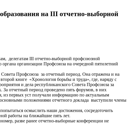
бразования на III отчетно-выборной
Вам, делегатам III отчетно-выборной профсоюзной
го органа организации Профсоюза на очередной пятилетний
о Совета Профсоюза за отчетный период. Она отражена и на
 второй книге «Хронология борьбы и труда», где, наряду с
роприятия и дела республиканского Совета Профсоюза за
. За отчетный период проведено пять форумов, в них
я, из первых уст получали информацию по актуальным
 с основными положениями отчетного доклада выступили члены
, попытаться осмыслить наши достижения, сосредоточить
ой работы на ближайшие пять лет.
 номер, разве ранее отчетно-выборные конференции не