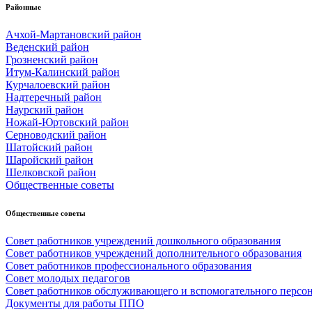
Районные
Ачхой-Мартановский район
Веденский район
Грозненский район
Итум-Калинский район
Курчалоевский район
Надтеречный район
Наурский район
Ножай-Юртовский район
Серноводский район
Шатойский район
Шаройский район
Шелковской район
Общественные советы
Общественные советы
Совет работников учреждений дошкольного образования
Совет работников учреждений дополнительного образования
Совет работников профессионального образования
Совет молодых педагогов
Совет работников обслуживающего и вспомогательного персо
Документы для работы ППО