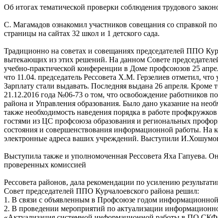
Об итогах тематической проверки соблюдения трудового законо
С. Магамадов ознакомил участников совещания со справкой п
страницы на сайтах 32 школ и 1 детского сада.
Традиционно на советах и совещаниях председателей ППО Курч
вытекающих из этих решений. На данном Совете председателей
учебно-практической конференции в Доме профсоюзов 25 апре
что 11.04. председатель Рессовета Х.М. Герзелиев отметил, чт
Зарплату стали выдавать. Последняя выдана 26 апреля. Кроме 
21.12.2016 года №06-73 о том, что освобождение работников по
района и Управления образования. Было дано указание на нео
также необходимость наведения порядка в работе профкружков 
гостями из ЦС профсоюза образования и региональных профор
состояния и совершенствования информационной работы. На к
электронные адреса ваших учреждений. Выступили И.Хошумов, 
Выступила также и уполномоченная Рессовета Яха Гапуева. О
проверенных комиссией
Рессовета районов, дала рекомендации по усилению результат
Совет председателей ППО Курчалоевского района решил:
1. В связи с объявленным в Профсоюзе годом информационной 
2. В проведении мероприятий по актуализации информационно
«Актуализация системной информационной работы в ПО СКФ