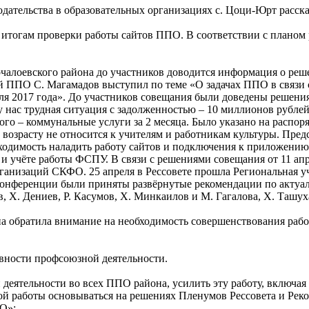
дательства в образовательных организациях с. Цоци-Юрт расска
о итогам проверки работы сайтов ППО. В соответствии с плано
алоевского района до участников доводится информация о реше
 ППО С. Магамадов выступил по теме «О задачах ППО в связи с
ля 2017 года». До участников совещания были доведены решени
о у нас трудная ситуация с задолженностью – 10 миллионов рубл
того – коммунальные услуги за 2 месяца. Было указано на распо
 возрасту не относится к учителям и работникам культуры. Пред
бходимость наладить работу сайтов и подключения к приложению
и учёте работы ФСПУ. В связи с решениями совещания от 11 апр
ганизаций СКФО. 25 апреля в Рессовете прошла Региональная у
онференции были приняты развёрнутые рекомендации по актуали
Х. Дениев, Р. Касумов, Х. Минкаилов и М. Гагалова, Х. Ташух
на обратила внимание на необходимость совершенствования раб
ивности профсоюзной деятельности.
деятельности во всех ППО района, усилить эту работу, включая
й работы основываться на решениях Пленумов Рессовета и Рек
О»;