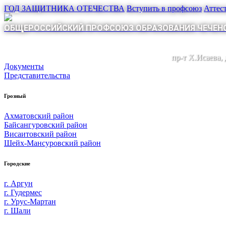
ГОД ЗАЩИТНИКА ОТЕЧЕСТВА
Вступить в профсоюз
Аттес
ОБЩЕРОССИЙСКИЙ ПРОФСОЮЗ ОБРАЗОВАНИЯ ЧЕЧЕНС
пр-т Х.Исаева,
Документы
Представительства
Грозный
Ахматовский район
Байсангуровский район
Висаитовский район
Шейх-Мансуровский район
Городские
г. Аргун
г. Гудермес
г. Урус-Мартан
г. Шали