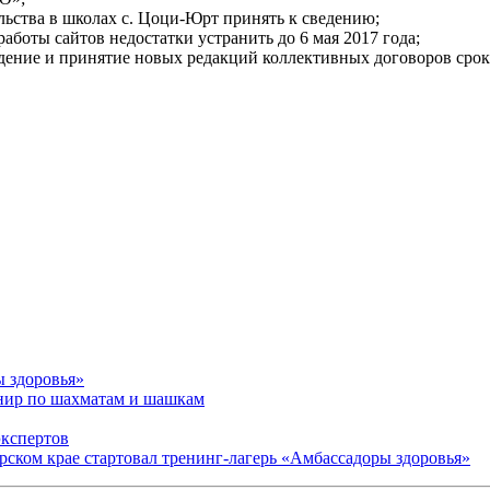
льства в школах с. Цоци-Юрт принять к сведению;
боты сайтов недостатки устранить до 6 мая 2017 года;
дение и принятие новых редакций коллективных договоров срок 
ы здоровья»
рнир по шахматам и шашкам
экспертов
арском крае стартовал тренинг-лагерь «Амбассадоры здоровья»