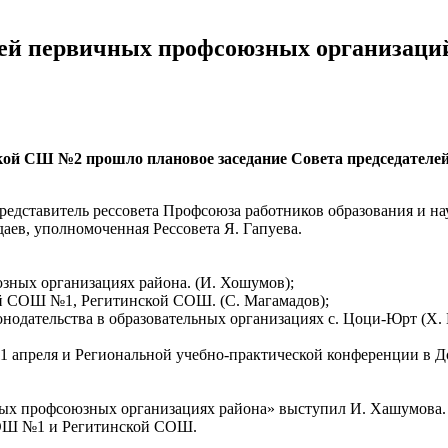
елей первичных профсоюзных организаци
ской СШ №2 прошло плановое заседание Совета председател
редставитель рессовета Профсоюза работников образования и н
даев, уполномоченная Рессовета Я. Гапуева.
ных организациях района. (И. Хошумов);
й СОШ №1, Регитинской СОШ. (С. Магамадов);
онодательства в образовательных организациях с. Цоци-Юрт (Х. 
11 апреля и Региональной учебно-практической конференции в Д
ых профсоюзных организациях района» выступил И. Хашумова. 
СОШ №1 и Регитинской СОШ.