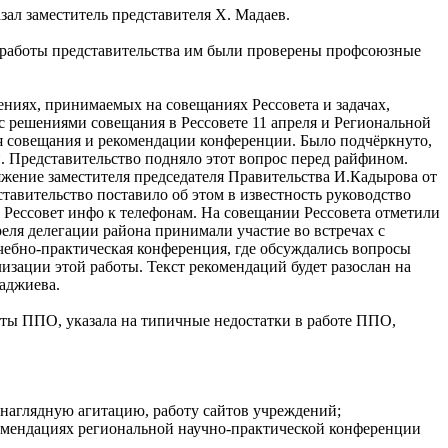
зал заместитель представителя Х. Мадаев.
м работы представительства им были проверены профсоюзные
ниях, принимаемых на совещаниях Рессовета и задачах,
 решениями совещания в Рессовете 11 апреля и Региональной
я совещания и рекомендации конференции. Было подчёркнуто,
ей. Представительство подняло этот вопрос перед райфином.
ряжение заместителя председателя Правительства И.Кадырова от
ставительство поставило об этом в известность руководство
 Рессовет инфо к телефонам. На совещании Рессовета отметили
еля делегации района принимали участие во встречах с
чебно-практическая конференция, где обсуждались вопросы
зации этой работы. Текст рекомендаций будет разослан на
аджиева.
оты ППО, указала на типичные недостатки в работе ППО,
 наглядную агитацию, работу сайтов учреждений;
омендациях региональной научно-практической конференции