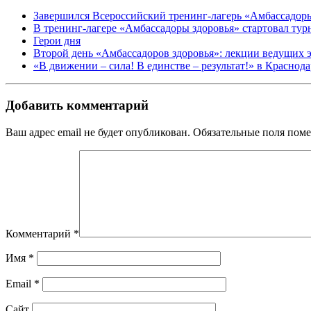
Завершился Всероссийский тренинг-лагерь «Амбассадор
В тренинг-лагере «Амбассадоры здоровья» стартовал ту
Герои дня
Второй день «Амбассадоров здоровья»: лекции ведущих 
«В движении – сила! В единстве – результат!» в Краснод
Добавить комментарий
Ваш адрес email не будет опубликован.
Обязательные поля пом
Комментарий
*
Имя
*
Email
*
Сайт