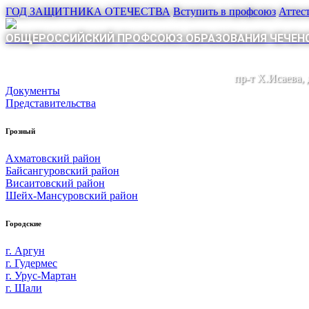
ГОД ЗАЩИТНИКА ОТЕЧЕСТВА
Вступить в профсоюз
Аттес
ОБЩЕРОССИЙСКИЙ ПРОФСОЮЗ ОБРАЗОВАНИЯ ЧЕЧЕНС
пр-т Х.Исаева,
Документы
Представительства
Грозный
Ахматовский район
Байсангуровский район
Висаитовский район
Шейх-Мансуровский район
Городские
г. Аргун
г. Гудермес
г. Урус-Мартан
г. Шали