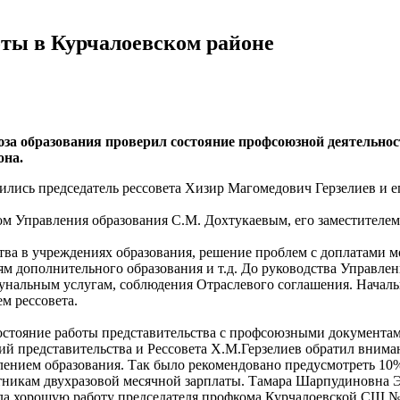
оты в Курчалоевском районе
юза образования проверил состояние профсоюзной деятельно
она.
тились председатель рессовета Хизир Магомедович Герзелиев и 
м Управления образования С.М. Дохтукаевым, его заместителем
тва в учреждениях образования, решение проблем с доплатами 
 дополнительного образования и т.д. До руководства Управлен
альным услугам, соблюдения Отраслевого соглашения. Начальни
м рессовета.
остояние работы представительства с профсоюзными документам
ий представительства и Рессовета Х.М.Герзелиев обратил внима
ением образования. Так было рекомендовано предусмотреть 10% 
никам двухразовой месячной зарплаты. Тамара Шарпудиновна Э
 хорошую работу председателя профкома Курчалоевской СШ №3 