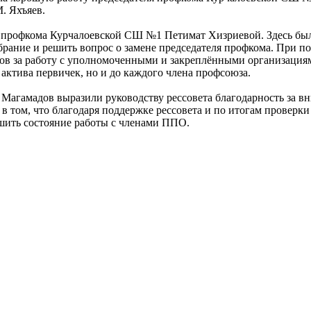
. Яхъяев.
ля профкома Курчалоевской СШ №1 Петимат Хизриевой. Здесь бы
ание и решить вопрос о замене председателя профкома. При по
ров за работу с уполномоченными и закреплёнными организация
актива первичек, но и до каждого члена профсоюза.
 Магамадов выразили руководству рессовета благодарность за в
 том, что благодаря поддержке рессовета и по итогам проверки
шить состояние работы с членами ППО.