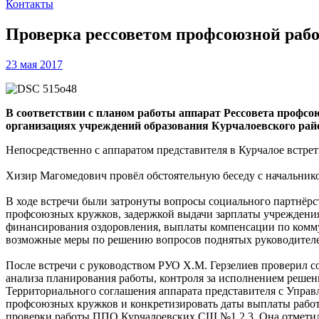
Контакты
Проверка рессоветом профсоюзной раб
23 мая 2017
В соответствии с планом работы аппарат Рессовета профсо
организациях учреждений образования Курчалоевского рай
Непосредственно с аппаратом представителя в Курчалое встре
Хизир Магомедович провёл обстоятельную беседу с начальнико
В ходе встречи были затронуты вопросы социального партнёрс
профсоюзных кружков, задержкой выдачи зарплаты учреждениям
финансирования оздоровления, выплаты компенсации по коммун
возможные меры по решению вопросов поднятых руководителе
После встречи с руководством РУО Х.М. Герзелиев проверил с
анализа планирования работы, контроля за исполнением решен
Территориального соглашения аппарата представителя с Управл
профсоюзных кружков и конкретизировать даты выплаты работ
проверки работы ППО Курчалоевских СШ №1,2,3. Она отметила