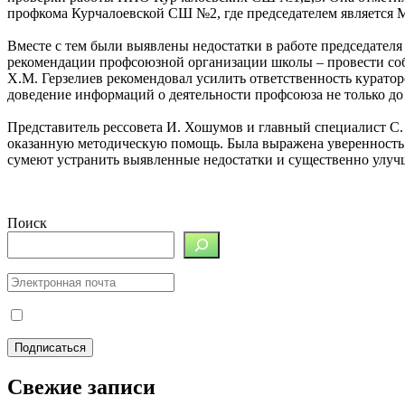
профкома Курчалоевской СШ №2, где председателем является М
Вместе с тем были выявлены недостатки в работе председате
рекомендации профсоюзной организации школы – провести собр
Х.М. Герзелиев рекомендовал усилить ответственность курато
доведение информаций о деятельности профсоюза не только до 
Представитель рессовета И. Хошумов и главный специалист С.
оказанную методическую помощь. Была выражена уверенность в
сумеют устранить выявленные недостатки и существенно улуч
Поиск
Свежие записи