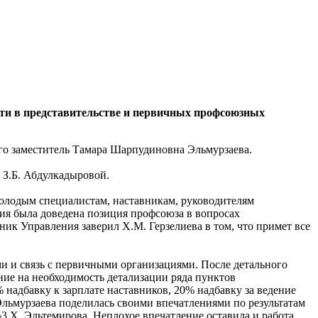
сти в представительстве и первичных профсоюзных
его заместитель Тамара Шарпудиновна Эльмурзаева.
 З.Б. Абдулкадыровой.
молодым специалистам, наставникам, руководителям
ия была доведена позиция профсоюза в вопросах
к Управления заверил Х.М. Герзелиева в том, что примет все
и и связь с первичными организациями. После детального
ние на необходимость детализации ряда пунктов
надбавку к зарплате наставников, 20% надбавку за ведение
льмурзаева поделилась своими впечатлениями по результатам
Х. Эльтемирова. Неплохое впечатление оставила и работа