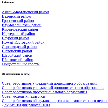
Районные
Ачхой-Мартановский район
Веденский район
Грозненский район
Итум-Калинский район
Курчалоевский район
Надтеречный район
Наурский район
Ножай-Юртовский район
Серноводский район
Шатойский район
Шаройский район
Шелковской район
Общественные советы
Общественные советы
Совет работников учреждений дошкольного образования
Совет работников учреждений дополнительного образования
Совет работников профессионального образования
Совет молодых педагогов
Совет работников обслуживающего и вспомогательного персо
Документы для работы ППО