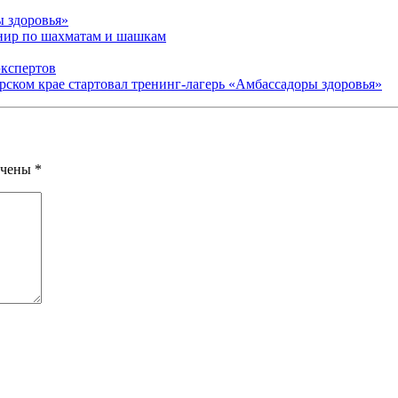
ы здоровья»
рнир по шахматам и шашкам
экспертов
арском крае стартовал тренинг-лагерь «Амбассадоры здоровья»
ечены
*