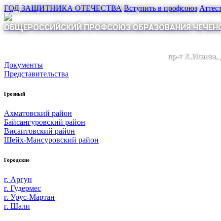
ГОД ЗАЩИТНИКА ОТЕЧЕСТВА
Вступить в профсоюз
Аттес
ОБЩЕРОССИЙСКИЙ ПРОФСОЮЗ ОБРАЗОВАНИЯ ЧЕЧЕНС
пр-т Х.Исаева,
Документы
Представительства
Грозный
Ахматовский район
Байсангуровский район
Висаитовский район
Шейх-Мансуровский район
Городские
г. Аргун
г. Гудермес
г. Урус-Мартан
г. Шали