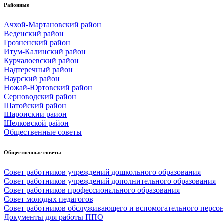
Районные
Ачхой-Мартановский район
Веденский район
Грозненский район
Итум-Калинский район
Курчалоевский район
Надтеречный район
Наурский район
Ножай-Юртовский район
Серноводский район
Шатойский район
Шаройский район
Шелковской район
Общественные советы
Общественные советы
Совет работников учреждений дошкольного образования
Совет работников учреждений дополнительного образования
Совет работников профессионального образования
Совет молодых педагогов
Совет работников обслуживающего и вспомогательного персо
Документы для работы ППО