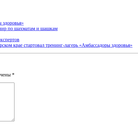
ы здоровья»
рнир по шахматам и шашкам
экспертов
арском крае стартовал тренинг-лагерь «Амбассадоры здоровья»
ечены
*