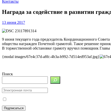
Контакты
Награда за содействие в развитии граж
13 июня 2017
9 июня текущего года председатель Координационного Совета 
общества награжден Почетной грамотой. Такое решение принял
В торжественной обстановке грамоту вручил помощник Главы 
{modal images/67e4c37d-a8fc-4b3a-b992-7d514ed953af.jpg}
Поиск