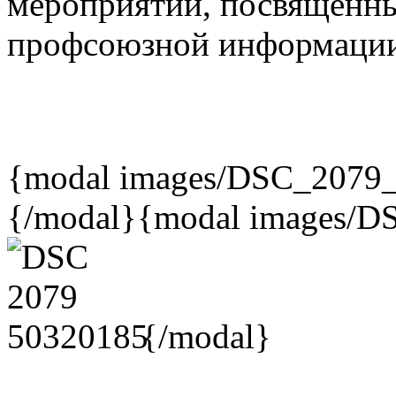
мероприятий, посвященн
профсоюзной информаци
{modal images/DSC_2079_
{/modal}{modal images/D
{/modal}