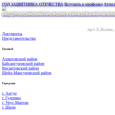
ГОД ЗАЩИТНИКА ОТЕЧЕСТВА
Вступить в профсоюз
Аттес
ОБЩЕРОССИЙСКИЙ ПРОФСОЮЗ ОБРАЗОВАНИЯ ЧЕЧЕНС
пр-т Х.Исаева,
Документы
Представительства
Грозный
Ахматовский район
Байсангуровский район
Висаитовский район
Шейх-Мансуровский район
Городские
г. Аргун
г. Гудермес
г. Урус-Мартан
г. Шали