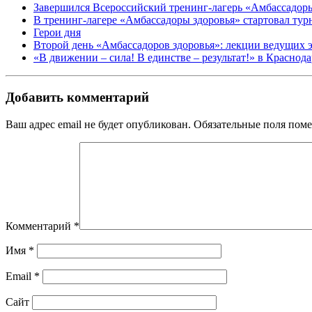
Завершился Всероссийский тренинг-лагерь «Амбассадор
В тренинг-лагере «Амбассадоры здоровья» стартовал ту
Герои дня
Второй день «Амбассадоров здоровья»: лекции ведущих 
«В движении – сила! В единстве – результат!» в Краснод
Добавить комментарий
Ваш адрес email не будет опубликован.
Обязательные поля пом
Комментарий
*
Имя
*
Email
*
Сайт