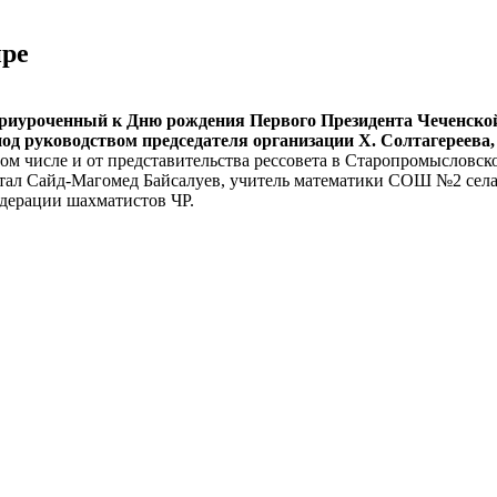
ире
риуроченный к Дню рождения Первого Президента Чеченско
 руководством председателя организации Х. Солтагереева, 
 том числе и от представительства рессовета в Старопромыслов
ал Сайд-Магомед Байсалуев, учитель математики СОШ №2 села Э
дерации шахматистов ЧР.