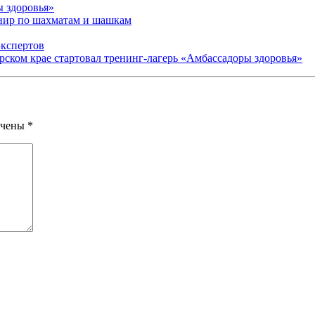
ы здоровья»
рнир по шахматам и шашкам
экспертов
арском крае стартовал тренинг-лагерь «Амбассадоры здоровья»
ечены
*