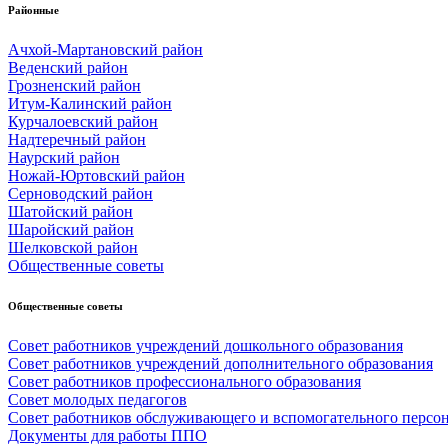
Районные
Ачхой-Мартановский район
Веденский район
Грозненский район
Итум-Калинский район
Курчалоевский район
Надтеречный район
Наурский район
Ножай-Юртовский район
Серноводский район
Шатойский район
Шаройский район
Шелковской район
Общественные советы
Общественные советы
Совет работников учреждений дошкольного образования
Совет работников учреждений дополнительного образования
Совет работников профессионального образования
Совет молодых педагогов
Совет работников обслуживающего и вспомогательного персо
Документы для работы ППО