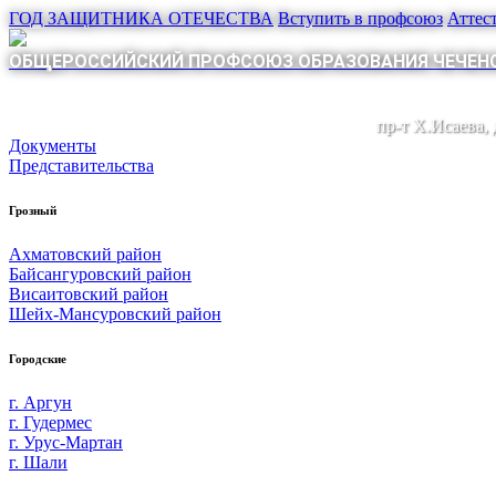
ГОД ЗАЩИТНИКА ОТЕЧЕСТВА
Вступить в профсоюз
Аттес
ОБЩЕРОССИЙСКИЙ ПРОФСОЮЗ ОБРАЗОВАНИЯ ЧЕЧЕНС
пр-т Х.Исаева,
Документы
Представительства
Грозный
Ахматовский район
Байсангуровский район
Висаитовский район
Шейх-Мансуровский район
Городские
г. Аргун
г. Гудермес
г. Урус-Мартан
г. Шали