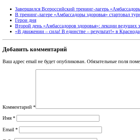
Завершился Всероссийский тренинг-лагерь «Амбассадор
В тренинг-лагере «Амбассадоры здоровья» стартовал ту
Герои дня
Второй день «Амбассадоров здоровья»: лекции ведущих 
«В движении – сила! В единстве – результат!» в Краснод
Добавить комментарий
Ваш адрес email не будет опубликован.
Обязательные поля пом
Комментарий
*
Имя
*
Email
*