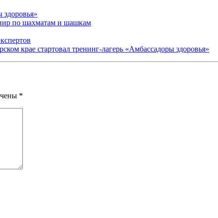
ы здоровья»
рнир по шахматам и шашкам
экспертов
арском крае стартовал тренинг-лагерь «Амбассадоры здоровья»
ечены
*