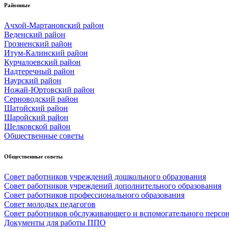
Районные
Ачхой-Мартановский район
Веденский район
Грозненский район
Итум-Калинский район
Курчалоевский район
Надтеречный район
Наурский район
Ножай-Юртовский район
Серноводский район
Шатойский район
Шаройский район
Шелковской район
Общественные советы
Общественные советы
Совет работников учреждений дошкольного образования
Совет работников учреждений дополнительного образования
Совет работников профессионального образования
Совет молодых педагогов
Совет работников обслуживающего и вспомогательного персо
Документы для работы ППО