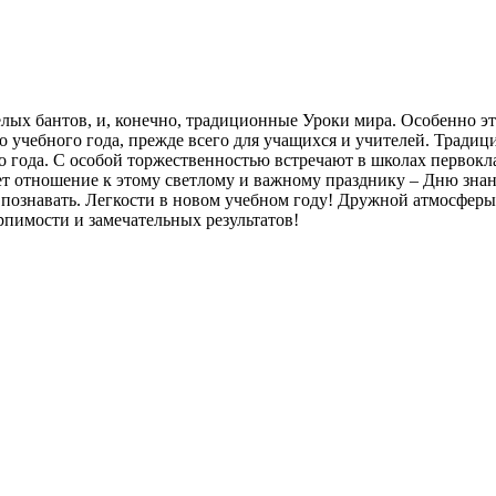
елых бантов, и, конечно, традиционные Уроки мира. Особенно э
го учебного года, прежде всего для учащихся и учителей. Тради
года. С особой торжественностью встречают в школах первоклас
ет отношение к этому светлому и важному празднику – Дню знан
 познавать. Легкости в новом учебном году! Дружной атмосфер
ерпимости и замечательных результатов!